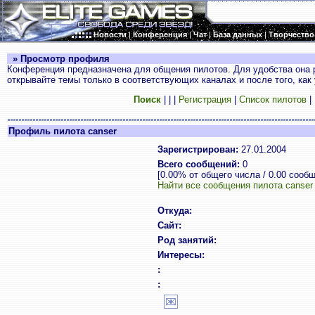
Новости
|
Конференция
|
Чат
|
База данных
|
Творчество
» Просмотр профиля
Конференция предназначена для общения пилотов. Для удобства она 
открывайте темы только в соответствующих каналах и после того, как
Поиск
|
|
|
Регистрация
|
Список пилотов
|
Профиль пилота canser
Зарегистрирован:
27.01.2004
Всего сообщений:
0
[0.00% от общего числа / 0.00 сооб
Найти все сообщения пилота canser
Откуда:
Сайт:
Род занятий:
Интересы:
:
: