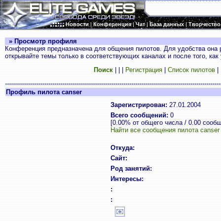
Новости
|
Конференция
|
Чат
|
База данных
|
Творчество
» Просмотр профиля
Конференция предназначена для общения пилотов. Для удобства она 
открывайте темы только в соответствующих каналах и после того, как
Поиск
|
|
|
Регистрация
|
Список пилотов
|
Профиль пилота canser
Зарегистрирован:
27.01.2004
Всего сообщений:
0
[0.00% от общего числа / 0.00 сооб
Найти все сообщения пилота canser
Откуда:
Сайт:
Род занятий:
Интересы:
:
: