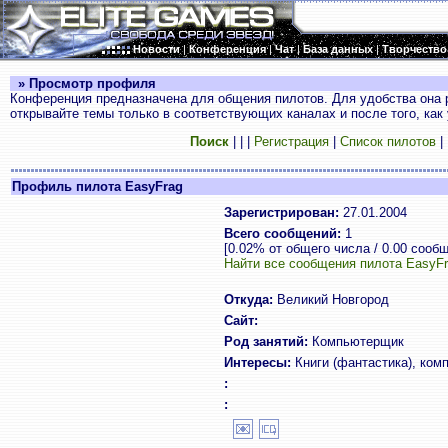
Новости
|
Конференция
|
Чат
|
База данных
|
Творчество
» Просмотр профиля
Конференция предназначена для общения пилотов. Для удобства она 
открывайте темы только в соответствующих каналах и после того, как
Поиск
|
|
|
Регистрация
|
Список пилотов
|
Профиль пилота EasyFrag
Зарегистрирован:
27.01.2004
Всего сообщений:
1
[0.02% от общего числа / 0.00 сооб
Найти все сообщения пилота EasyF
Откуда:
Великий Новгород
Сайт:
Род занятий:
Компьютерщик
Интересы:
Книги (фантастика), ком
:
: