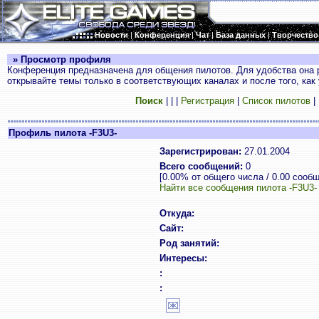
Новости
|
Конференция
|
Чат
|
База данных
|
Творчество
» Просмотр профиля
Конференция предназначена для общения пилотов. Для удобства она 
открывайте темы только в соответствующих каналах и после того, как
Поиск
|
|
|
Регистрация
|
Список пилотов
|
Профиль пилота -F3U3-
Зарегистрирован:
27.01.2004
Всего сообщений:
0
[0.00% от общего числа / 0.00 сооб
Найти все сообщения пилота -F3U3-
Откуда:
Сайт:
Род занятий:
Интересы:
:
: