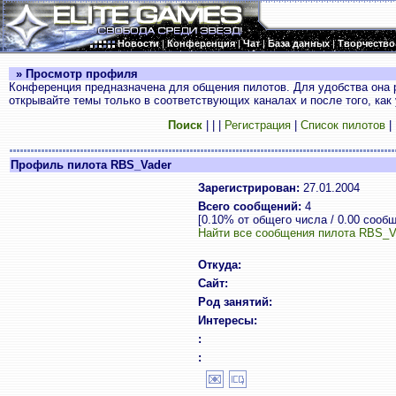
Новости
|
Конференция
|
Чат
|
База данных
|
Творчество
» Просмотр профиля
Конференция предназначена для общения пилотов. Для удобства она 
открывайте темы только в соответствующих каналах и после того, как
Поиск
|
|
|
Регистрация
|
Список пилотов
|
Профиль пилота RBS_Vader
Зарегистрирован:
27.01.2004
Всего сообщений:
4
[0.10% от общего числа / 0.00 сооб
Найти все сообщения пилота RBS_V
Откуда:
Сайт:
Род занятий:
Интересы:
:
: