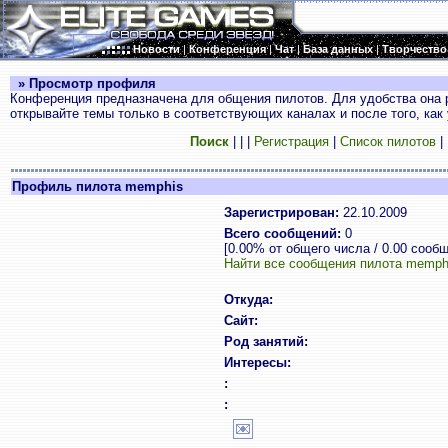
Новости
|
Конференция
|
Чат
|
База данных
|
Творчество
» Просмотр профиля
Конференция предназначена для общения пилотов. Для удобства она 
открывайте темы только в соответствующих каналах и после того, как
Поиск
|
|
|
Регистрация
|
Список пилотов
|
Профиль пилота memphis
Зарегистрирован:
22.10.2009
Всего сообщений:
0
[0.00% от общего числа / 0.00 сооб
Найти все сообщения пилота memph
Откуда:
Сайт:
Род занятий:
Интересы:
:
: