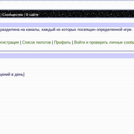
|
Сообщество
|
О сайте
разделена на каналы, каждый из которых посвящен определенной игре. 
егистрация
|
Список пилотов
|
Профиль
|
Войти и проверить личные сооб
щений в день]