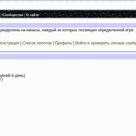
|
Сообщество
|
О сайте
разделена на каналы, каждый из которых посвящен определенной игре. 
егистрация
|
Список пилотов
|
Профиль
|
Войти и проверить личные сооб
щений в день]
77