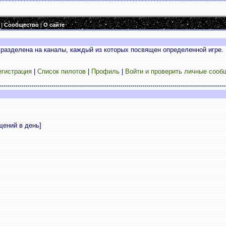
|
Сообщество
|
О сайте
разделена на каналы, каждый из которых посвящен определенной игре. 
егистрация
|
Список пилотов
|
Профиль
|
Войти и проверить личные сооб
щений в день]