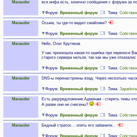
Marauder
вся инфа есть, конечно сообщения с форума за п
Форум:
Временный форум
Тема:
Собствен
Marauder
Осьма, ты где-то видел смайлики?
Форум:
Временный форум
Тема:
Собствен
Marauder
Hello, Олег Крутяков.
У нас произошла какая-то ошибка при переносе Ва
старого сервера нельзя, так как мы уже отказалис 
Форум:
Временный форум
Тема:
Собствен
Marauder
DNS-ы перенастроены взад. Через несколько час
Форум:
Временный форум
Тема:
Заработа
Marauder
Есть рацпредложение Админам - стереть темы это
А разве они не снесены?
Форум:
Временный форум
Тема:
Собствен
Marauder
Бедный стратос... опять его забанили...
Форум:
Временный форум
Тема:
Собствен