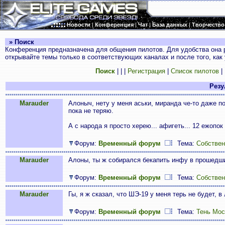
Новости
|
Конференция
|
Чат
|
База данных
|
Творчество
» Поиск
Конференция предназначена для общения пилотов. Для удобства она 
открывайте темы только в соответствующих каналах и после того, как
Поиск
|
|
|
Регистрация
|
Список пилотов
|
Резул
Marauder
Алоныч, нету у меня аськи, миранда че-то даже по
пока не теряю.
А с народа я просто херею... афигеть... 12 ежопок 
Форум:
Временный форум
Тема:
Собствен
Marauder
Алоны, ты ж собирался бекапить инфу в прошедши
Форум:
Временный форум
Тема:
Собствен
Marauder
Гы, я ж сказал, что ШЭ-19 у меня терь не будет,
Форум:
Временный форум
Тема:
Тень Мос