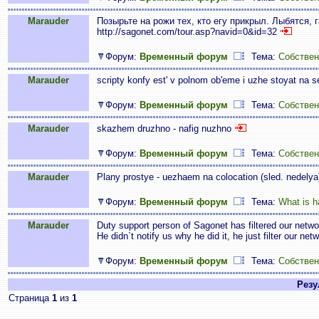
Marauder
Позырьте на рожи тех, кто егу прикрыл. Лыбятся, 
http://sagonet.com/tour.asp?navid=0&id=32
Форум:
Временный форум
Тема:
Собствен
Marauder
scripty konfy est' v polnom ob'eme i uzhe stoyat na 
Форум:
Временный форум
Тема:
Собствен
Marauder
skazhem druzhno - nafig nuzhno
Форум:
Временный форум
Тема:
Собствен
Marauder
Plany prostye - uezhaem na colocation (sled. nedelya
Форум:
Временный форум
Тема:
What is h
Marauder
Duty support person of Sagonet has filtered our netw
He didn`t notify us why he did it, he just filter our ne
Форум:
Временный форум
Тема:
Собствен
Резул
Страница
1
из
1