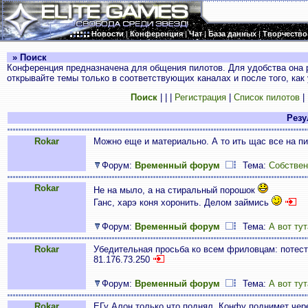
Новости
|
Конференция
|
Чат
|
База данных
|
Творчество
» Поиск
Конференция предназначена для общения пилотов. Для удобства она 
открывайте темы только в соответствующих каналах и после того, как
Поиск
|
|
|
Регистрация
|
Список пилотов
|
Резул
Rokar
Можно еще и материально. А то ить щас все на пи
Форум:
Временный форум
Тема:
Собствен
Rokar
Не на мыло, а на стиральный порошок
Ганс, харэ коня хоронить. Делом займись
Форум:
Временный форум
Тема:
А вот тут
Rokar
Убедительная просьба ко всем фриловцам: потестит
81.176.73.250
Форум:
Временный форум
Тема:
А вот тут
Rokar
ЕГу Алон только что поднял. Конфу поднимет чере