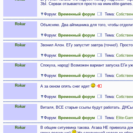
ЗЫ. Сервак отзывается просто на www.elite-games
Форум:
Временный форум
Тема:
Собствен
Rokar
Объясняю. Два айпишника для того, чтобы отдели
Форум:
Временный форум
Тема:
Собствен
Rokar
Звонил Алон. ЕГу запустит завтра (точно!). Прос
Форум:
Временный форум
Тема:
Собствен
Rokar
Спокуха, народ! Возможен вариант запуска ЕГи уж
Форум:
Временный форум
Тема:
Собствен
Rokar
А за окном опять снег идет
Форум:
Временный форум
Тема:
Собствен
Rokar
Виталя, ВСЕ старые ссылы будут работать. ДНСы
Форум:
Временный форум
Тема:
Elite-Ga
Rokar
В общем ситуевина такова. Агава НЕ привезла до
греха подальше)
На следующей недельке обеща