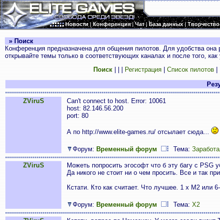
Новости
|
Конференция
|
Чат
|
База данных
|
Творчество
» Поиск
Конференция предназначена для общения пилотов. Для удобства она 
открывайте темы только в соответствующих каналах и после того, как
Поиск
|
|
|
Регистрация
|
Список пилотов
|
Резу
ZViruS
Can't connect to host. Error: 10061
host: 82.146.56.200
port: 80
А по http://www.elite-games.ru/ отсылает сюда...
Форум:
Временный форум
Тема:
Заработа
ZViruS
Можеть попросить эгософт что б эту багу с PSG у
Да никого не стоит ни о чем просить. Все и так п
Кстати. Кто как считает. Что лучшее. 1 х М2 или 6
Форум:
Временный форум
Тема:
X2