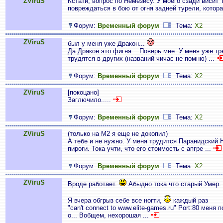
ZViruS
Кстати, вопрос по Немезису. У моего сзади висит 
повреждаться в бою от огня задней турели, которая
Форум:
Временный форум
Тема:
X2
ZViruS
был у меня уже Дракон...
Да Дракон это фигня... Поверь мне. У меня уже т
трудятся в других (названий чичас не помню) ...
Форум:
Временный форум
Тема:
X2
ZViruS
[покоцано]
Заглючило.....
Форум:
Временный форум
Тема:
X2
ZViruS
(только на М2 я еще не докопил)
А тебе и не нужно. У меня трудится Паранидский
пироги. Тока учти, что его стоимость с апгре ...
Форум:
Временный форум
Тема:
X2
ZViruS
Вроде работает.
Абыдно тока что старый Умер.
Я вчера обгрыз себе все ногти,
каждый раз
"can't connect to www.elite-games.ru" Port:80 меня
о... Вобщем, нехорошая ...