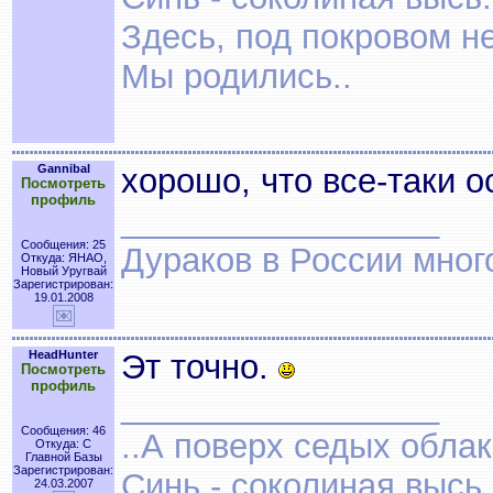
Здесь, под покровом н
Мы родились..
Gannibal
хорошо, что все-таки о
Посмотреть
профиль
_________________
Сообщения: 25
Дураков в России мног
Откуда: ЯНАО,
Новый Уругвай
Зарегистрирован:
19.01.2008
HeadHunter
Эт точно.
Посмотреть
профиль
_________________
Сообщения: 46
..А поверх седых обла
Откуда: С
Главной Базы
Зарегистрирован:
Синь - соколиная высь.
24.03.2007