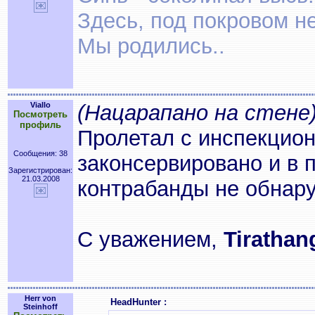
Здесь, под покровом н
Мы родились..
Viallo
(Нацарапано на стене
Посмотреть
профиль
Пролетал с инспекцион
Сообщения: 38
законсервировано и в 
Зарегистрирован:
21.03.2008
контрабанды не обнар
С уважением,
Tirathang
Herr von
HeadHunter :
Steinhoff