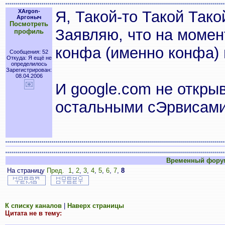
XArgon-
Я, Такой-то Такой Тако
Аргоныч
Посмотреть
Заявляю, что на момен
профиль
конфа (именно конфа) 
Сообщения: 52
Откуда: Я ещё не
определилось
Зарегистрирован:
08.04.2006
И google.com не открыв
остальными сЭрвисами 
Временный фору
На страницу
Пред.
1
,
2
,
3
,
4
,
5
,
6
,
7
,
8
К списку каналов
|
Наверх страницы
Цитата не в тему: