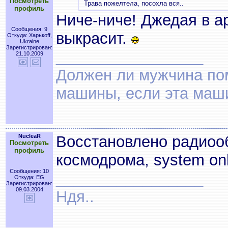
Посмотреть
Трава пожелтела, посохла вся..
профиль
Ниче-ниче! Джедая в а
Сообщения: 9
выкрасит.
Откуда: Харькоff,
Ukraine
Зарегистрирован:
_________________
21.10.2009
Должен ли мужчина по
машины, если эта маш
NucleaR
Восстановлено радиоо
Посмотреть
профиль
космодрома, system on
Сообщения: 10
_________________
Откуда: EG
Зарегистрирован:
09.03.2004
Ндя..