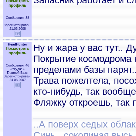
Запасник работает и сл
Посмотреть
профиль
Сообщения: 38
Зарегистрирован:
21.03.2008
HeadHunter
Ну и жара у вас тут.. 
Посмотреть
профиль
Покрытие космодрома к
Сообщения: 46
пределами базы парят.
Откуда: С
Главной Базы
Зарегистрирован:
Трава пожелтела, посох
24.03.2007
кто-нибудь, так вообще
Фляжку откроешь, так п
_________________
..А поверх седых обла
Синь - соколиная высь.