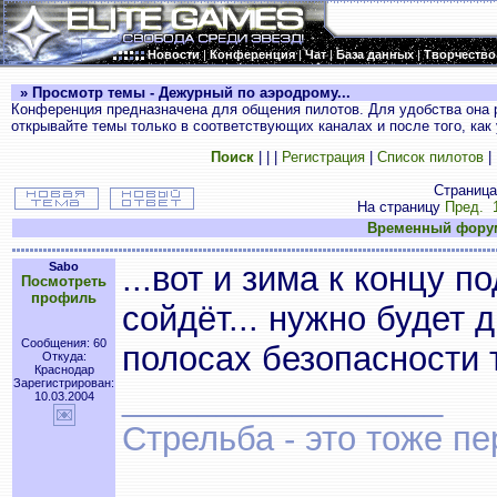
Новости
|
Конференция
|
Чат
|
База данных
|
Творчество
» Просмотр темы - Дежурный по аэродрому...
Конференция предназначена для общения пилотов. Для удобства она 
открывайте темы только в соответствующих каналах и после того, как
Поиск
|
|
|
Регистрация
|
Список пилотов
|
Страниц
На страницу
Пред.
Временный фору
Sabo
...вот и зима к концу п
Посмотреть
профиль
сойдёт... нужно будет 
Сообщения: 60
полосах безопасности т
Откуда:
Краснодар
Зарегистрирован:
_________________
10.03.2004
Стрельба - это тоже пе